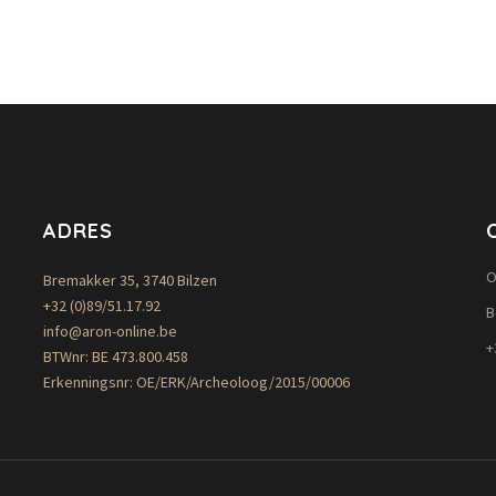
ADRES
O
Bremakker 35, 3740 Bilzen
+32 (0)89/51.17.92
B
info@aron-online.be
+
BTWnr: BE 473.800.458
Erkenningsnr: OE/ERK/Archeoloog/2015/00006