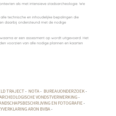
ntexten als met intensieve stadsarcheologie. We
le technische en inhoudelijke bepalingen die
en daarbij ondersteund met de nodige
, waarna er een assesment op wordt uitgevoerd. Het
rden voorzien van alle nodige plannen en kaarten
LD TRAJECT
-
NOTA
-
BUREAUONDERZOEK
-
ARCHEOLOGISCHE VONDSTVERWERKING
-
ANDSCHAPSBESCHRIJVING EN FOTOGRAFIE
-
CYVERKLARING ARON BVBA
-