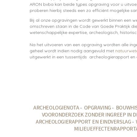
ARON bvba kan beide types opgraving voor u uitvoer
proberen hierbij steeds een zo efficiënt mogelijke 
Bij al onze opgravingen wordt gewerkt binnen een w
omschreven staan in de Code van Goede Praktijk d
wetenschappelijke expertise, archeologisch, histori
Na het uitvoeren van een opgraving wordten alle ing
geheel wordt indien nodig aangevuld met
natuurwet
uitgewerkt in een tussentijds archeologierapport en e
ARCHEOLOGIENOTA
-
OPGRAVING
-
BOUWHI
VOORONDERZOEK ZONDER INGREEP IN D
ARCHEOLOGIERAPPORT EN EINDVERSLAG
-
MILIEUEFFECTENRAPPORTA