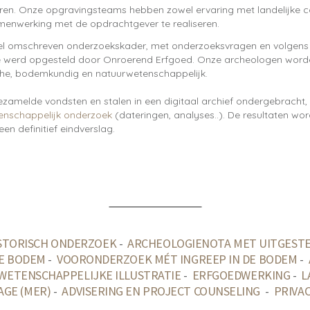
en. Onze opgravingsteams hebben zowel ervaring met landelijke co
samenwerking met de opdrachtgever te realiseren.
el omschreven onderzoekskader, met onderzoeksvragen en volgens al
ie werd opgesteld door Onroerend Erfgoed. Onze archeologen word
sche, bodemkundig en natuurwetenschappelijk.
ezamelde vondsten en stalen in een digitaal archief ondergebracht
enschappelijk onderzoek
(dateringen, analyses..). De resultaten wo
en definitief eindverslag.
STORISCH ONDERZOEK
-
ARCHEOLOGIENOTA MET UITGESTE
E BODEM
-
VOORONDERZOEK MÉT INGREEP IN DE BODEM
-
WETENSCHAPPELIJKE ILLUSTRATIE
-
ERFGOEDWERKING
-
L
GE (MER)
-
ADVISERING EN PROJECT COUNSELING
-
PRIVA