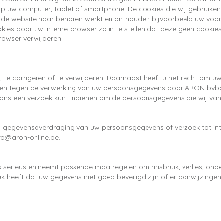
 uw computer, tablet of smartphone. De cookies die wij gebruiken 
de website naar behoren werkt en onthouden bijvoorbeeld uw voork
kies door uw internetbrowser zo in te stellen dat deze geen cookie
browser verwijderen.
, te corrigeren of te verwijderen. Daarnaast heeft u het recht om 
ken tegen de verwerking van uw persoonsgegevens door ARON bvba 
ons een verzoek kunt indienen om de persoonsgegevens die wij van
ring, gegevensoverdraging van uw persoonsgegevens of verzoek tot 
fo@aron-online.be.
serieus en neemt passende maatregelen om misbruik, verlies, o
uk heeft dat uw gegevens niet goed beveiligd zijn of er aanwijzing