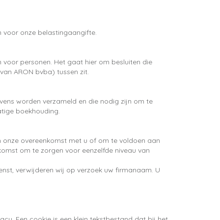
n voor onze belastingaangifte.
oor personen. Het gaat hier om besluiten die
an ARON bvba) tussen zit.
vens worden verzameld en die nodig zijn om te
matige boekhouding.
van onze overeenkomst met u of om te voldoen aan
enkomst om te zorgen voor eenzelfde niveau van
wenst, verwijderen wij op verzoek uw firmanaam. U
y. Een cookie is een klein tekstbestand dat bij het