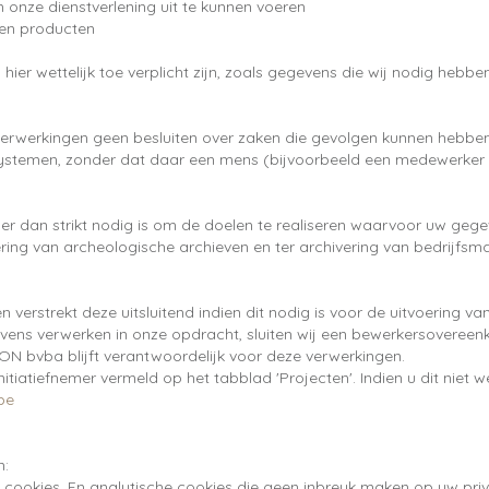
om onze dienstverlening uit te kunnen voeren
 en producten
er wettelijk toe verplicht zijn, zoals gegevens die wij nodig hebbe
werkingen geen besluiten over zaken die gevolgen kunnen hebben v
temen, zonder dat daar een mens (bijvoorbeeld een medewerker v
 dan strikt nodig is om de doelen te realiseren waarvoor uw gege
ivering van archeologische archieven en ter archivering van bedrijfs
erstrekt deze uitsluitend indien dit nodig is voor de uitvoering 
egevens verwerken in onze opdracht, sluiten wij een bewerkersovere
ON bvba blijft verantwoordelijk voor deze verwerkingen.
iatiefnemer vermeld op het tabblad 'Projecten'. Indien u dit niet 
be
n:
cookies. En analytische cookies die geen inbreuk maken op uw privac