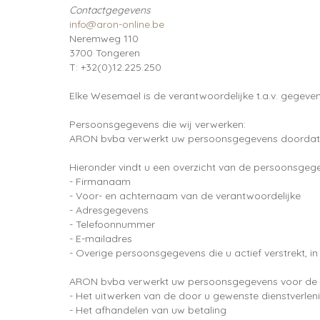
Contactgegevens
info@aron-online.be
Neremweg 110
3700 Tongeren
T: +32(0)12.225.250
Elke Wesemael is de verantwoordelijke t.a.v. gegeve
Persoonsgegevens die wij verwerken:
ARON bvba verwerkt uw persoonsgegevens doordat u 
Hieronder vindt u een overzicht van de persoonsgege
- Firmanaam
- Voor- en achternaam van de verantwoordelijke
- Adresgegevens
- Telefoonnummer
- E-mailadres
- Overige persoonsgegevens die u actief verstrekt, in
ARON bvba verwerkt uw persoonsgegevens voor de 
- Het uitwerken van de door u gewenste dienstverlen
- Het afhandelen van uw betaling