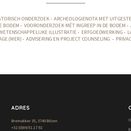
STORISCH ONDERZOEK
-
ARCHEOLOGIENOTA MET UITGESTE
E BODEM
-
VOORONDERZOEK MÉT INGREEP IN DE BODEM
-
WETENSCHAPPELIJKE ILLUSTRATIE
-
ERFGOEDWERKING
-
L
GE (MER)
-
ADVISERING EN PROJECT COUNSELING
-
PRIVA
ADRES
O
Bremakker 35, 3740 Bilzen
+32 (0)89/51.17.92
B