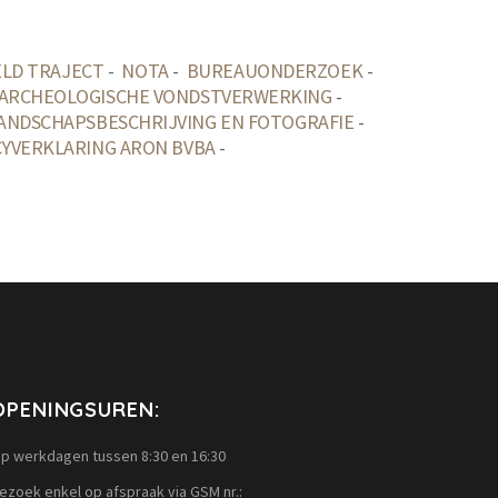
LD TRAJECT
-
NOTA
-
BUREAUONDERZOEK
-
ARCHEOLOGISCHE VONDSTVERWERKING
-
ANDSCHAPSBESCHRIJVING EN FOTOGRAFIE
-
CYVERKLARING ARON BVBA
-
OPENINGSUREN:
p werkdagen tussen 8:30 en 16:30
ezoek enkel op afspraak via GSM nr.: