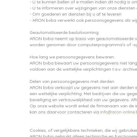
- U te kunnen bellen of e-mailen indien dit nodig is 
- U te informeren over wijzigingen van onze diensten
- Om goederen en diensten bij u af te leveren
- ARON bvba verwerkt ook persoonsgegevens als wij hi
Geautomatiseerde besluitvorming:
ARON bvba neemt op basis van geautomatiseerde ver
worden genomen door computerprogramma's of -sys
Hoe lang we persoonsgegevens bewaren:
ARON bvba bewaart uw persoonsgegevens niet langer
voldoen aan de wettelijke verplichtingen t.a.v. arch
Delen van persoonsgegevens met derden:
ARON bvba verkoopt uw gegevens niet aan derden en v
een wettelijke verplichting. Met bedrijven die uw g
beveiliging en vertrouwelijkheid van uw gegevens. AR
Op onze website wordt enkel de firmanaam van de init
kan ons daarvoor contacteren via
info@aron-online.
Cookies, of vergelijkbare technieken, die wij gebruike
ARON bvba gebruikt alleen technische en functionele 