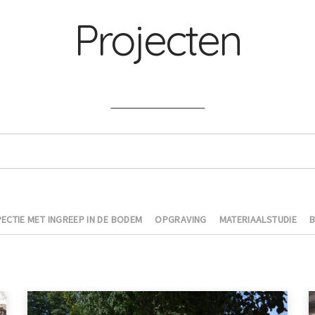
Projecten
ECTIE MET INGREEP IN DE BODEM
OPGRAVING
MATERIAALSTUDIE