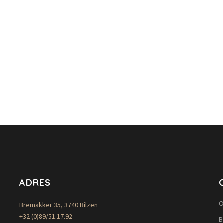
ADRES
O
Bremakker 35, 3740 Bilzen
+32 (0)89/51.17.92
B