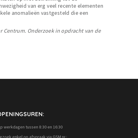
aanwezigheid van erg veel recente elementen
nkele anomalieën vastgesteld die een
er Centrum. Onderzoek in opdracht van de
OPENINGSUREN:
p werkdagen tussen 8:30 en 16:30
ezoek enkel op afspraak via GSM nr.: