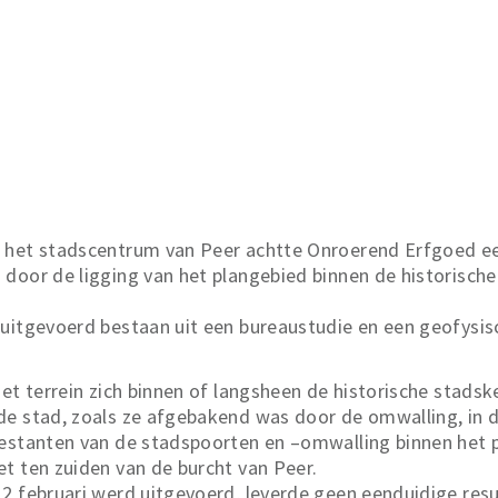
n het stadscentrum van Peer achtte Onroerend Erfgoed e
door de ligging van het plangebied binnen de historische
 uitgevoerd bestaan uit een bureaustudie en een geofysis
het terrein zich binnen of langsheen de historische stad
e stad, zoals ze afgebakend was door de omwalling, in de
restanten van de stadspoorten en –omwalling binnen het p
t ten zuiden van de burcht van Peer.
2 februari werd uitgevoerd, leverde geen eenduidige res