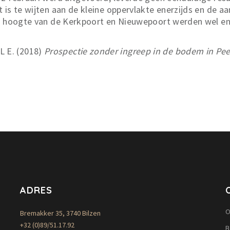
 is te wijten aan de kleine oppervlakte enerzijds en de 
er hoogte van de Kerkpoort en Nieuwepoort werden wel e
 E. (2018)
Prospectie zonder ingreep in de bodem in Pe
ADRES
O
Bremakker 35, 3740 Bilzen
+32 (0)89/51.17.92
B