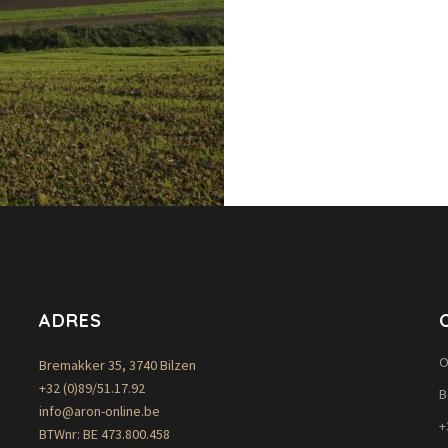
ADRES
O
Bremakker 35, 3740 Bilzen
+32 (0)89/51.17.92
B
info@aron-online.be
+
BTWnr: BE 473.800.458